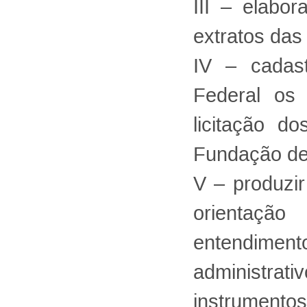
III – elabo
extratos das 
IV – cadas
Federal os
licitação d
Fundação de
V – produzi
orientaçã
entendiment
administra
instrumentos