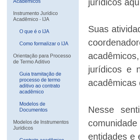
jurídicos aqu
Acadêmicos
Instrumento Jurídico
Acadêmico - IJA
Suas ativida
O que é o IJA
coordenado
Como formalizar o IJA
acadêmicos,
Orientação para Processo
de Termo Aditivo
jurídicos e
Guia tramitação de
processo de termo
acadêmicas 
aditivo ao contrato
acadêmico
Modelos de
Nesse sent
Documentos
comunidade
Modelos de Instrumentos
Jurídicos
entidades e 