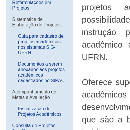
Reformulações em
projetos 
Projetos
possibilida
Sistemática de
Elaboração de Projetos
instrução 
Guia para cadastro de
projetos acadêmicos
acadêmico 
nos sistemas SIG-
UFRN
UFRN.
Documentos a serem
anexados aos projetos
acadêmicos
Oferece sup
cadastrados no SIPAC
Acompanhamento de
acadêmico
Metas e Avaliação
desenvolvime
Fiscalização de
Projetos Acadêmicos
que são a b
Consulta de Projetos