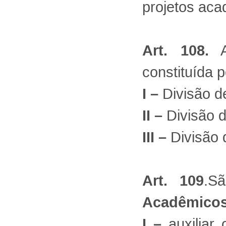
projetos aca
Art. 108.
A 
constituída p
I –
Divisão de
II –
Divisão d
III –
Divisão 
Art. 109
.S
Acadêmico
I –
auxiliar 