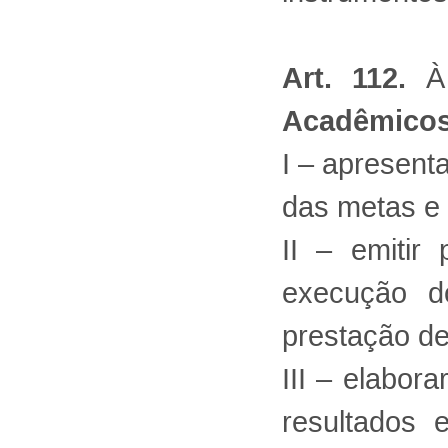
Art. 112.
Acadêmico
I – apresent
das metas e 
II – emitir
execução d
prestação de 
III – elabor
resultados 