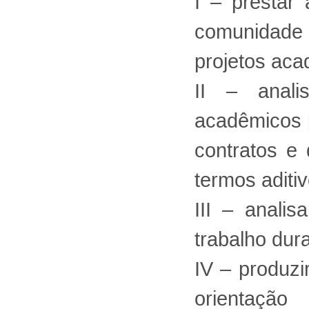
I – prestar
comunidade u
projetos aca
II – anali
acadêmicos 
contratos e 
termos aditiv
III – anali
trabalho dur
IV – produzi
orientaçã