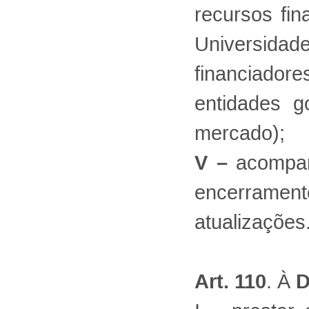
recursos fin
Universida
financiado
entidades g
mercado);
V –
acompan
encerrame
atualizações
Art. 110
. À
D