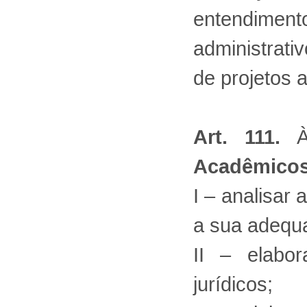
entendiment
administrati
de projetos 
Art. 111.
Acadêmico
I – analisar
a sua adequ
II – elabor
jurídicos;