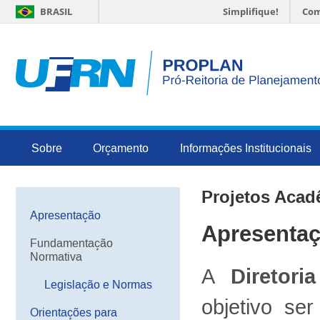
BRASIL
Simplifique!
Com
Sobre
Orçamento
Informações Institucionais
Projetos Acad
Apresentação
Apresenta
Fundamentação
Normativa
A
Diretor
Legislação e Normas
objetivo se
Orientações para